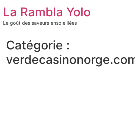
Aller
La Rambla Yolo
au
contenu
Le goût des saveurs ensoleillées
Catégorie :
verdecasinonorge.co