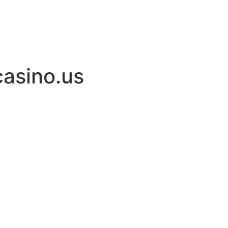
asino.us