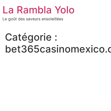
Aller
La Rambla Yolo
au
contenu
Le goût des saveurs ensoleillées
Catégorie :
bet365casinomexico